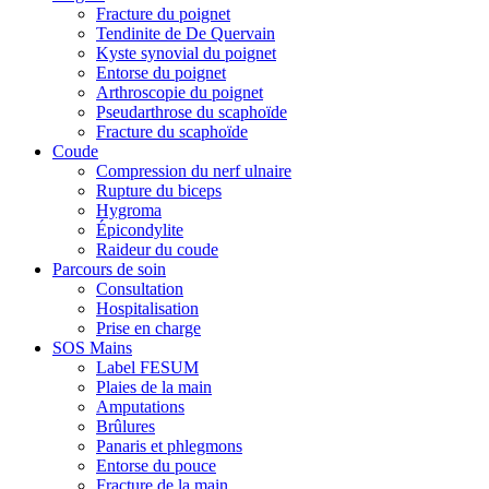
Fracture du poignet
Tendinite de De Quervain
Kyste synovial du poignet
Entorse du poignet
Arthroscopie du poignet
Pseudarthrose du scaphoïde
Fracture du scaphoïde
Coude
Compression du nerf ulnaire
Rupture du biceps
Hygroma
Épicondylite
Raideur du coude
Parcours de soin
Consultation
Hospitalisation
Prise en charge
SOS Mains
Label FESUM
Plaies de la main
Amputations
Brûlures
Panaris et phlegmons
Entorse du pouce
Fracture de la main