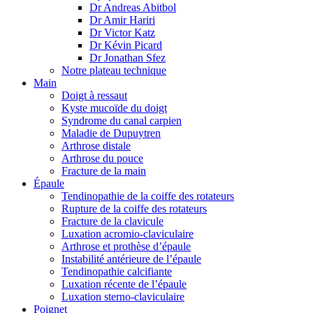
Dr Andreas Abitbol
Dr Amir Hariri
Dr Victor Katz
Dr Kévin Picard
Dr Jonathan Sfez
Notre plateau technique
Main
Doigt à ressaut
Kyste mucoïde du doigt
Syndrome du canal carpien
Maladie de Dupuytren
Arthrose distale
Arthrose du pouce
Fracture de la main
Épaule
Tendinopathie de la coiffe des rotateurs
Rupture de la coiffe des rotateurs
Fracture de la clavicule
Luxation acromio-claviculaire
Arthrose et prothèse d’épaule
Instabilité antérieure de l’épaule
Tendinopathie calcifiante
Luxation récente de l’épaule
Luxation sterno-claviculaire
Poignet