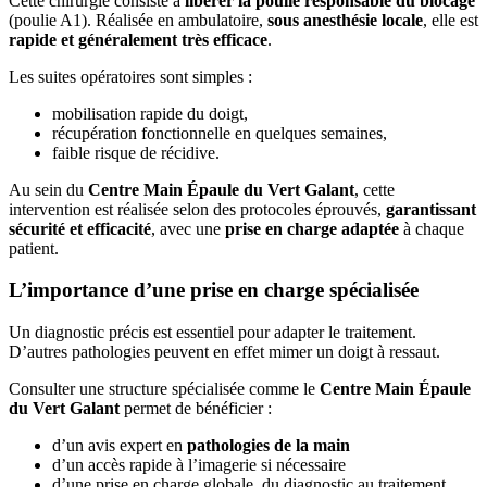
Cette chirurgie consiste à
libérer la poulie responsable du blocage
(poulie A1). Réalisée en ambulatoire,
sous anesthésie locale
, elle est
rapide et généralement très efficace
.
Les suites opératoires sont simples :
mobilisation rapide du doigt,
récupération fonctionnelle en quelques semaines,
faible risque de récidive.
Au sein du
Centre Main Épaule du Vert Galant
, cette
intervention est réalisée selon des protocoles éprouvés,
garantissant
sécurité et efficacité
, avec une
prise en charge adaptée
à chaque
patient.
L’importance d’une prise en charge spécialisée
Un diagnostic précis est essentiel pour adapter le traitement.
D’autres pathologies peuvent en effet mimer un doigt à ressaut.
Consulter une structure spécialisée comme le
Centre Main Épaule
du Vert Galant
permet de bénéficier :
d’un avis expert en
pathologies de la main
d’un accès rapide à l’imagerie si nécessaire
d’une prise en charge globale, du diagnostic au traitement