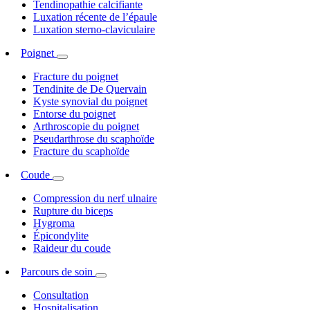
Tendinopathie calcifiante
Luxation récente de l’épaule
Luxation sterno-claviculaire
Poignet
Fracture du poignet
Tendinite de De Quervain
Kyste synovial du poignet
Entorse du poignet
Arthroscopie du poignet
Pseudarthrose du scaphoïde
Fracture du scaphoïde
Coude
Compression du nerf ulnaire
Rupture du biceps
Hygroma
Épicondylite
Raideur du coude
Parcours de soin
Consultation
Hospitalisation