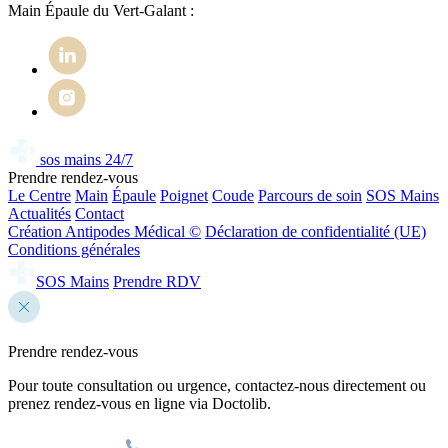
Main Épaule du Vert-Galant :
sos mains 24/7
Prendre rendez-vous
Le Centre
Main
Épaule
Poignet
Coude
Parcours de soin
SOS Mains
Actualités
Contact
Création Antipodes Médical ©
Déclaration de confidentialité (UE)
Conditions générales
SOS Mains
Prendre RDV
Prendre rendez-vous
Pour toute consultation ou urgence, contactez-nous directement ou
prenez rendez-vous en ligne via Doctolib.