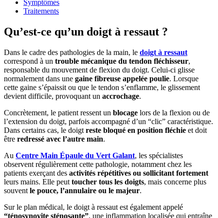
Symptômes
Traitements
Qu’est-ce qu’un doigt à ressaut ?
Dans le cadre des pathologies de la main, le
doigt à ressaut
correspond à un
trouble mécanique du tendon fléchisseur
,
responsable du mouvement de flexion du doigt. Celui-ci glisse
normalement dans une
gaine fibreuse appelée poulie
. Lorsque
cette gaine s’épaissit ou que le tendon s’enflamme, le glissement
devient difficile, provoquant un
accrochage
.
Concrètement, le patient ressent un
blocage
lors de la flexion ou de
l’extension du doigt, parfois accompagné d’un “clic” caractéristique.
Dans certains cas, le doigt
reste bloqué en position fléchie
et doit
être
redressé avec l’autre main
.
Au
Centre Main Épaule du Vert Galant
, les spécialistes
observent régulièrement cette pathologie, notamment chez les
patients exerçant des
activités répétitives ou sollicitant fortement
leurs mains. Elle peut
toucher tous les doigts
, mais concerne plus
souvent
le pouce, l’annulaire ou le majeur
.
Sur le plan médical, le doigt à ressaut est également appelé
“ténosynovite sténosante”
, une inflammation localisée qui entraîne