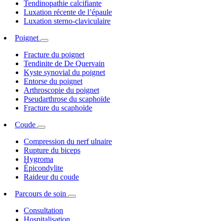
Tendinopathie calcifiante
Luxation récente de l’épaule
Luxation sterno-claviculaire
Poignet
Fracture du poignet
Tendinite de De Quervain
Kyste synovial du poignet
Entorse du poignet
Arthroscopie du poignet
Pseudarthrose du scaphoïde
Fracture du scaphoïde
Coude
Compression du nerf ulnaire
Rupture du biceps
Hygroma
Épicondylite
Raideur du coude
Parcours de soin
Consultation
Hospitalisation