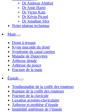
Dr Andreas Abitbol
Dr Amir Hariri
Dr Victor Katz
Dr Kévin Picard
Dr Jonathan Sfez
Notre plateau technique
Main
Doigt à ressaut
Kyste mucoïde du doigt
Syndrome du canal carpien
Maladie de Dupuytren
Arthrose distale
Arthrose du pouce
Fracture de la main
Épaule
Tendinopathie de la coiffe des rotateurs
Rupture de la coiffe des rotateurs
Fracture de la clavicule
Luxation acromio-claviculaire
Arthrose et prothèse d’épaule
Instabilité antérieure de l’épaule