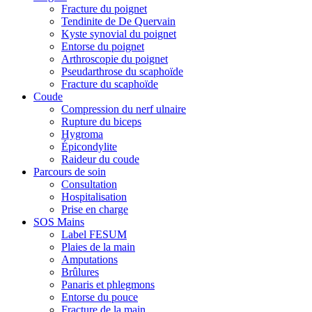
Fracture du poignet
Tendinite de De Quervain
Kyste synovial du poignet
Entorse du poignet
Arthroscopie du poignet
Pseudarthrose du scaphoïde
Fracture du scaphoïde
Coude
Compression du nerf ulnaire
Rupture du biceps
Hygroma
Épicondylite
Raideur du coude
Parcours de soin
Consultation
Hospitalisation
Prise en charge
SOS Mains
Label FESUM
Plaies de la main
Amputations
Brûlures
Panaris et phlegmons
Entorse du pouce
Fracture de la main