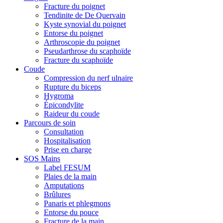
Fracture du poignet
Tendinite de De Quervain
Kyste synovial du poignet
Entorse du poignet
Arthroscopie du poignet
Pseudarthrose du scaphoïde
Fracture du scaphoïde
Coude
Compression du nerf ulnaire
Rupture du biceps
Hygroma
Épicondylite
Raideur du coude
Parcours de soin
Consultation
Hospitalisation
Prise en charge
SOS Mains
Label FESUM
Plaies de la main
Amputations
Brûlures
Panaris et phlegmons
Entorse du pouce
Fracture de la main