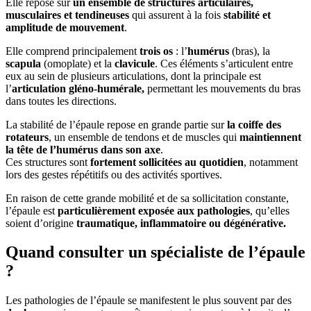
Elle repose sur
un ensemble de structures articulaires,
musculaires et tendineuses
qui assurent à la fois
stabilité et
amplitude de mouvement
.
Elle comprend principalement
trois os
: l’
humérus
(bras), la
scapula
(omoplate) et la
clavicule
. Ces éléments s’articulent entre
eux au sein de plusieurs articulations, dont la principale est
l’
articulation gléno-humérale,
permettant les mouvements du bras
dans toutes les directions.
La stabilité de l’épaule repose en grande partie sur
la coiffe des
rotateurs
, un ensemble de tendons et de muscles qui
maintiennent
la tête de l’humérus dans son axe
.
Ces structures sont
fortement sollicitées au quotidien
, notamment
lors des gestes répétitifs ou des activités sportives.
En raison de cette grande mobilité et de sa sollicitation constante,
l’épaule est
particulièrement exposée aux pathologies
, qu’elles
soient d’origine
traumatique, inflammatoire ou dégénérative.
Quand consulter un spécialiste de l’épaule
?
Les pathologies de l’épaule se manifestent le plus souvent par des