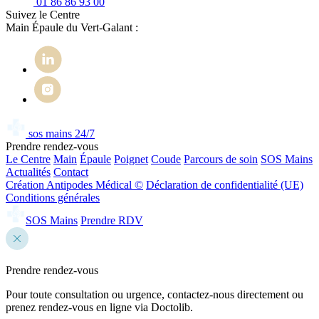
01 86 86 93 00
Suivez le Centre
Main Épaule du Vert-Galant :
sos mains 24/7
Prendre rendez-vous
Le Centre
Main
Épaule
Poignet
Coude
Parcours de soin
SOS Mains
Actualités
Contact
Création Antipodes Médical ©
Déclaration de confidentialité (UE)
Conditions générales
SOS Mains
Prendre RDV
Prendre rendez-vous
Pour toute consultation ou urgence, contactez-nous directement ou
prenez rendez-vous en ligne via Doctolib.