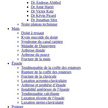
Dr Andreas Abitbol
Dr Amir Hariri
Dr Victor Katz
Dr Kévin Picard
Dr Jonathan Sfez
Notre plateau technique
Main
Doigt à ressaut
Kyste mucoïde du doigt
Syndrome du canal carpien
Maladie de Dupuytren
Arthrose distale
Arthrose du pouce
Fracture de la main
Épaule
Tendinopathie de la coiffe des rotateurs
Rupture de la coiffe des rotateurs
Fracture de la clavicule
Luxation acromio-claviculaire
Arthrose et prothèse d’épaule
Instabilité antérieure de l’épaule
Tendinopathie calcifiante
Luxation récente de l’épaule
Luxation sterno-claviculaire
Poignet