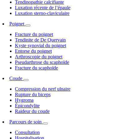
Tendinopathie calcifiante
Luxation récente de l’épaule
Luxation sterno-claviculaire
Poignet
Fracture du poignet
Tendinite de De Quervain
Kyste synovial du poignet
Entorse du poignet
Arthroscopie du poignet
Pseudarthrose du scaphoïde
Fracture du scaphoïde
Coude
Compression du nerf ulnaire
Rupture du biceps
Hygroma
Épicondylite
Raideur du coude
Parcours de soin
Consultation
Hospitalisation