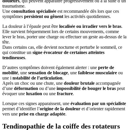
douleurs
, qui peuvent apparaître progressivement ou à la suite d’un
traumatisme.
Une
consultation spécialisée
est recommandée dès lors que ces
symptômes
persistent ou gênent
les activités quotidiennes.
La douleur à l’épaule peut être
localisée ou irradier vers le bras
.
Elle survient fréquemment lors de certains mouvements, comme
lever le bras, porter une charge ou effectuer un geste au-dessus de la
tête.
Dans certains cas, elle devient nocturne et perturbe le sommeil, ce
qui constitue un
signe évocateur de certaines atteintes
tendineuses
.
D’autres symptômes doivent également alerter : une
perte de
mobilité
, une
sensation de blocage
, une
faiblesse musculaire
ou
une i
nstabilité de l’articulation
.
Après un choc ou une chute, une
douleur brutale
accompagnée
d’une
déformation
ou d’une
impossibilité de bouger le bras
peut
évoquer une
luxation
ou une
fracture
.
Lorsque ces signes apparaissent, une
évaluation par un spécialiste
permet d’identifier l’
origine de la douleur
et d’orienter rapidement
vers une
prise en charge adaptée
.
Tendinopathie de la coiffe des rotateurs