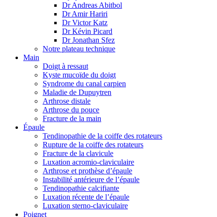
Dr Andreas Abitbol
Dr Amir Hariri
Dr Victor Katz
Dr Kévin Picard
Dr Jonathan Sfez
Notre plateau technique
Main
Doigt à ressaut
Kyste mucoïde du doigt
Syndrome du canal carpien
Maladie de Dupuytren
Arthrose distale
Arthrose du pouce
Fracture de la main
Épaule
Tendinopathie de la coiffe des rotateurs
Rupture de la coiffe des rotateurs
Fracture de la clavicule
Luxation acromio-claviculaire
Arthrose et prothèse d’épaule
Instabilité antérieure de l’épaule
Tendinopathie calcifiante
Luxation récente de l’épaule
Luxation sterno-claviculaire
Poignet