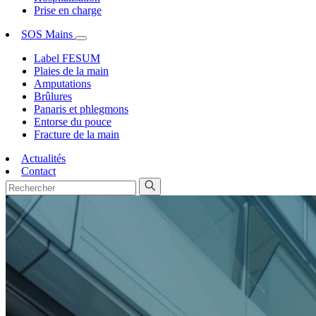
Prise en charge
SOS Mains
Label FESUM
Plaies de la main
Amputations
Brûlures
Panaris et phlegmons
Entorse du pouce
Fracture de la main
Actualités
Contact