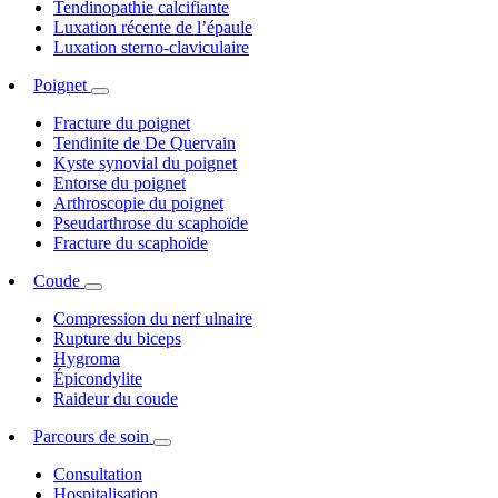
Tendinopathie calcifiante
Luxation récente de l’épaule
Luxation sterno-claviculaire
Poignet
Fracture du poignet
Tendinite de De Quervain
Kyste synovial du poignet
Entorse du poignet
Arthroscopie du poignet
Pseudarthrose du scaphoïde
Fracture du scaphoïde
Coude
Compression du nerf ulnaire
Rupture du biceps
Hygroma
Épicondylite
Raideur du coude
Parcours de soin
Consultation
Hospitalisation