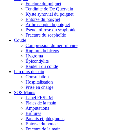
Fracture du poignet
Tendinite de De Quervain
Kyste synovial du poignet
Entorse du poignet
Arthroscopie du poignet
Pseudarthrose du scaphoïde
Fracture du scaphoïde
Coude
Compression du nerf ulnaire
Rupture du biceps
Hygroma
Épicondylite
Raideur du coude
Parcours de soin
Consultation
Hospitalisation
Prise en charge
SOS Mains
Label FESUM
Plaies de la main
Amputations
Brûlures
Panaris et phlegmons
Entorse du pouce
Fracture de la main